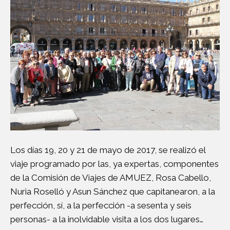
Los días 19, 20 y 21 de mayo de 2017, se realizó el
viaje programado por las, ya expertas, componentes
de la Comisión de Viajes de AMUEZ, Rosa Cabello,
Nuria Roselló y Asun Sánchez que capitanearon, a la
perfección, sí, a la perfección -a sesenta y seis
personas- a la inolvidable visita a los dos lugares…