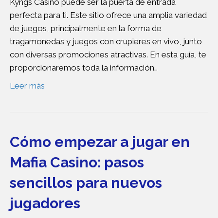
Kyngs Casino puede ser la puerta de entrada
perfecta para ti. Este sitio ofrece una amplia variedad
de juegos, principalmente en la forma de
tragamonedas y juegos con crupieres en vivo, junto
con diversas promociones atractivas. En esta guía, te
proporcionaremos toda la información…
Leer más
Cómo empezar a jugar en
Mafia Casino: pasos
sencillos para nuevos
jugadores