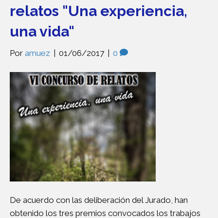
relatos "Una experiencia,
una vida"
Por
amuez
|
01/06/2017
|
0
De acuerdo con las deliberación del Jurado, han
obtenido los tres premios convocados los trabajos