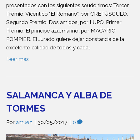
presentados con los siguientes seudónimos: Tercer
Premio: Vicentico “El Romano”, por CREPÚSCULO.
Segundo Premio: Dos amigos, por LUPO. Primer
Premio: El príncipe azul marino, por MACARIO
POMPIER. El Jurado quiere dejar constancia de la
excelente calidad de todos y cada…
Leer más
SALAMANCA Y ALBA DE
TORMES
Por
amuez
|
30/05/2017
|
0