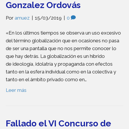
Gonzalez Ordovás
Por
amuez
|
15/03/2019
|
0
«En los últimos tiempos se observa un uso excesivo
del término globalización que en ocasiones no pasa
de ser una pantalla que no nos permite conocer lo
que hay detrás. La globalización es un híbrido
de ideología, idolatría y propaganda con efectos
tanto en la esfera individual como en la colectiva y
tanto en el ámbito privado como en…
Leer más
Fallado el VI Concurso de