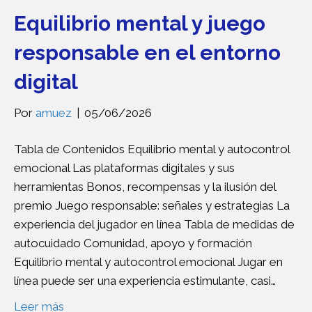
Equilibrio mental y juego
responsable en el entorno
digital
Por
amuez
|
05/06/2026
Tabla de Contenidos Equilibrio mental y autocontrol
emocional Las plataformas digitales y sus
herramientas Bonos, recompensas y la ilusión del
premio Juego responsable: señales y estrategias La
experiencia del jugador en línea Tabla de medidas de
autocuidado Comunidad, apoyo y formación
Equilibrio mental y autocontrol emocional Jugar en
línea puede ser una experiencia estimulante, casi…
Leer más