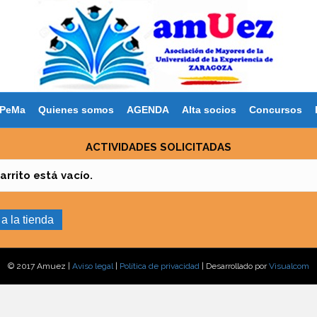
PeMa
Quienes somos
AGENDA
Alta socios
Concursos
ACTIVIDADES SOLICITADAS
arrito está vacío.
 a la tienda
© 2017 Amuez |
Aviso legal
|
Política de privacidad
| Desarrollado por
Visualcom