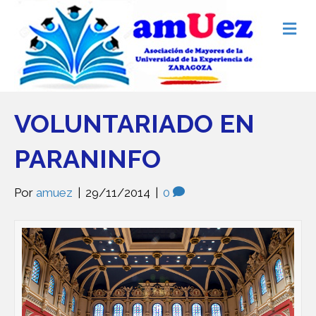
M
e
n
ú
VOLUNTARIADO EN
PARANINFO
Por
amuez
|
29/11/2014
|
0