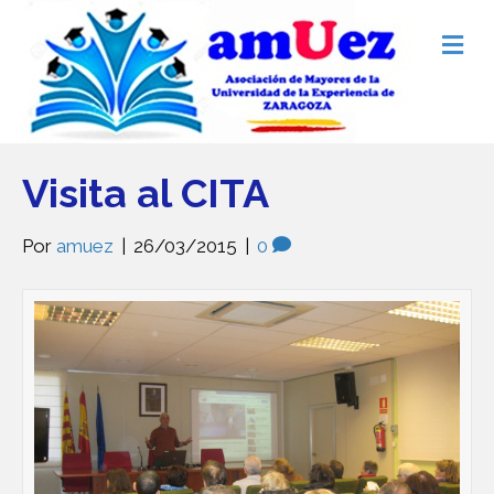
M
e
n
ú
Visita al CITA
Por
amuez
|
26/03/2015
|
0