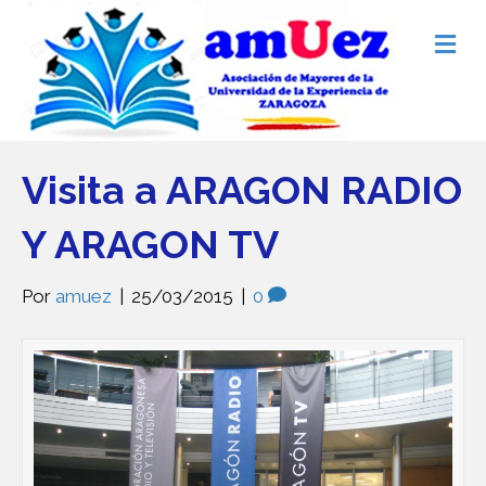
M
e
n
ú
Visita a ARAGON RADIO
Y ARAGON TV
Por
amuez
|
25/03/2015
|
0