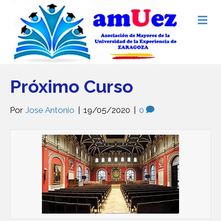
M
e
n
ú
Próximo Curso
Por
Jose Antonio
|
19/05/2020
|
0