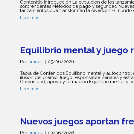
Contenido Introducción La evolución de los lanzami
sorprendentes Métodos de pago y seguridad Nuevas t
lanzamientos que transforman la diversión El mundo de
Leer más
Equilibrio mental y juego 
Por
amuez
|
05/06/2026
Tabla de Contenidos Equilibrio mental y autocontrol
ilusión del premio Juego responsable: señales y estr
Comunidad, apoyo y formación Equilibrio mental y au
Leer más
Nuevos juegos aportan fres
Por
amuez
|
03/06/2026