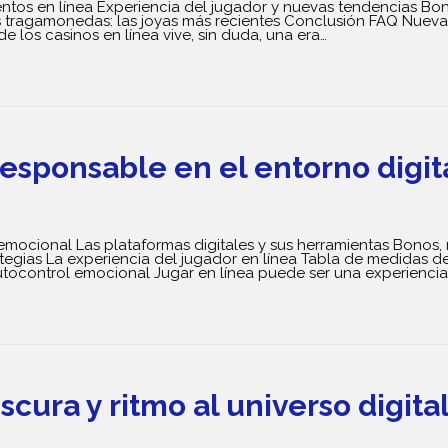
entos en línea Experiencia del jugador y nuevas tendencias B
ragamonedas: las joyas más recientes Conclusión FAQ Nuevas 
 los casinos en línea vive, sin duda, una era…
responsable en el entorno digit
 emocional Las plataformas digitales y sus herramientas Bonos,
ategias La experiencia del jugador en línea Tabla de medidas 
tocontrol emocional Jugar en línea puede ser una experiencia 
cura y ritmo al universo digita