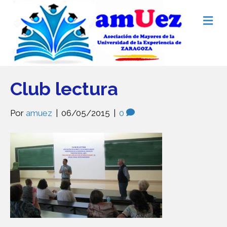
M
e
n
ú
Club lectura
Por
amuez
|
06/05/2015
|
0