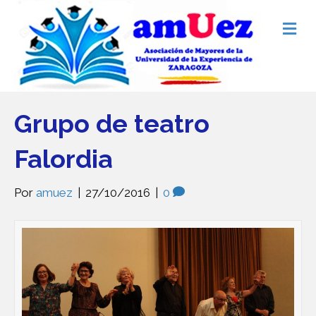
M
e
n
ú
Grupo de teatro
Falordia
Por
amuez
|
27/10/2016
|
0