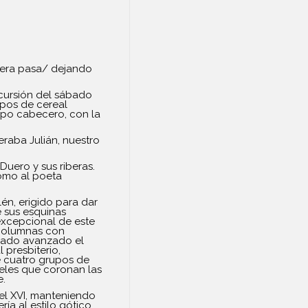
mavera pasa/ dejando
xcursión del sábado
mpos de cereal
hopo cabecero, con la
eraba Julián, nuestro
 Duero y sus riberas.
como al poeta
én, erigido para dar
e sus esquinas
excepcional de este
s columnas con
icado avanzado el
 presbiterio,
re cuatro grupos de
teles que coronan las
e.
 el XVI, manteniendo
ía al estilo gótico.