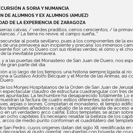
XCURSIÓN A SORIA Y NUMANCIA
N DE ALUMNOS Y EX ALUMNOS (AMUEZ)
DAD DE LA EXPERIENCIA DE ZARAGOZA
as sierras calvas, / verdes pradillos, cerros cenicientos, / la pri
lancas. / La tierra no revive, el campo sueña…”
ebo secundar al poeta sevillano, pues a los componentes de la e
las de una primavera aún incipiente y precaria: los inmensos ca
ente flor; un río Duero con sus riberas verdes; el olmo y el c
de la inevitable primavera.
ío, y a las puertas del Monasterio de San Juan de Duero, nos esp
e gran parte del día.
ción a lo largo de los tiempos; una historia siempre ligada al río
iona a Gustavo Adolfo Bécquer y el Monte de las Ánimas, así 
 Duero.
 los Monjes Hospitalarios de la Orden de San Juan de Jerusal
 espectacular claustro de estructura cuadrangular con tres d
es apuntadas. La techumbre ha desaparecido totalmente. Lo 
 muestran la factura de cuatro estilos diferentes, sobre doble
ves, arpías o leones. Completan el monasterio, el templo edif
dos templetes añadidos a caballo de la escalinata de acceso al
rlo en un verdadero arco califal. Estos templetes, se alzan sob
an ocho capiteles. Es necesario resaltar la belleza de los capi
 arcos de medio punto conforman el cuadrilátero del templet
 San Pedro, cuyos orígenes datan del siglo XII, reedificada en
 decoradas al gusto oriental, recubiertas con bóveda de crucer