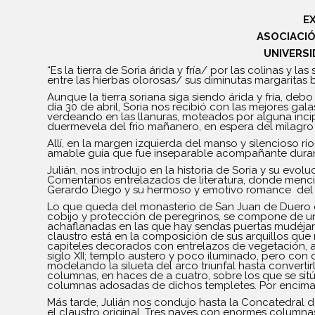
E
ASOCIACIÓ
UNIVERSI
“Es la tierra de Soria árida y fría/ por las colinas y l
entre las hierbas olorosas/ sus diminutas margaritas b
Aunque la tierra soriana siga siendo árida y fría, d
día 30 de abril, Soria nos recibió con las mejores ga
verdeando en las llanuras, moteados por alguna incipi
duermevela del frio mañanero, en espera del milagro 
Allí, en la margen izquierda del manso y silencioso r
amable guía que fue inseparable acompañante durant
Julián, nos introdujo en la historia de Soria y su evolu
Comentarios entrelazados de literatura, donde menc
Gerardo Diego y su hermoso y emotivo romance del
Lo que queda del monasterio de San Juan de Duero de
cobijo y protección de peregrinos, se compone de un
achaflanadas en las que hay sendas puertas mudéjar
claustro está en la composición de sus arquillos que
capiteles decorados con entrelazos de vegetación, a
siglo XII; templo austero y poco iluminado, pero con 
modelando la silueta del arco triunfal hasta converti
columnas, en haces de a cuatro, sobre los que se sitú
columnas adosadas de dichos templetes. Por encima,
Más tarde, Julián nos condujo hasta la Concatedral de
el claustro original. Tres naves con enormes columnas