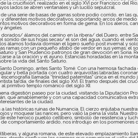
e la crucifixión, realizado en el siglo XVI por Francisco del Río
cuyos lados se abren ventanales y un lucillo sepulcral.
onsta de una serie de basas de garras sobre podio corrido, en las
 y diferentes motivos decorativos, soportando arcos de medi
tintos motivos decorativos en forma de gema. En los aleros, ca
y ángeles.
s dorados/ álamos del camino en la ribera/ del Duero, entre S
 sonido de sus hojas secas/ el son del agua, cuando el viento
s álamos todavía dormían el ligero sueño post invernal y solo e
das ramas con un pequeño atisbo de verdor en sus yemas; el s
Saturio y San Prudencio patronos de gran devoción en Soria. Re
arse a la oración y el ayuno. Estancias horadadas en la mon
obre la vida del Santo Saturio.
a de Santo Domingo, antes Santo Tomé. Con una hermosa fachada 
ingular y bella portada con cuatro arquivoltas labradas corona
escenografía llamada “trinidad paternitas” única en el mundo 
ista tardía, de finales del siglo XVI. El tramo después del cruce
al primitivo templo románico del siglo XII.
a digestión paseo por la ciudad, visitando la Diputación Prov
lián, que amablemente y con una capacidad comunicativa extra
teresantes de la ciudad.
 las históricas ruinas de Numancia. El cierzo enjutaba nuestra
os y moquear las narices, pero valió la pena la visita. Nuestro 
e este heroico pueblo celtíbero, símbolo de resistencia y lucha
 comportamiento ardido, nos introdujo en los pormenores de 
 celtiberas, y alguna romana, de este elevado emplazamiento ll
Duero, donde confluyen los caminos que comunican el valle del E