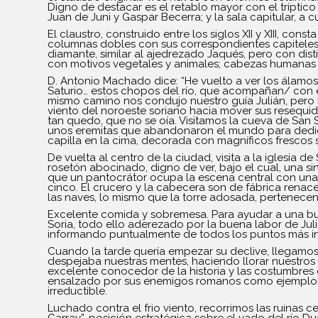
Digno de destacar es el retablo mayor con el tríptico d
Juan de Juni y Gaspar Becerra; y la sala capitular, a 
El claustro, construido entre los siglos XII y XIII, c
columnas dobles con sus correspondientes capiteles
diamante, similar al ajedrezado Jaqués, pero con dis
con motivos vegetales y animales; cabezas humanas 
D. Antonio Machado dice: “He vuelto a ver los álamo
Saturio… estos chopos del río, que acompañan/ con el
mismo camino nos condujo nuestro guía Julián, pero lo
viento del noroeste soriano hacia mover sus resequi
tan quedo, que no se oía. Visitamos la cueva de San 
unos eremitas que abandonaron el mundo para dedic
capilla en la cima, decorada con magníficos frescos s
De vuelta al centro de la ciudad, visita a la iglesi
rosetón abocinado, digno de ver, bajo el cual, una s
que un pantocrátor ocupa la escena central con una 
cinco. El crucero y la cabecera son de fábrica renacent
las naves, lo mismo que la torre adosada, pertenecen 
Excelente comida y sobremesa. Para ayudar a una buen
Soria, todo ello aderezado por la buena labor de Ju
informando puntualmente de todos los puntos más in
Cuando la tarde quería empezar su declive, llegamos a
despejaba nuestras mentes, haciendo llorar nuestros oj
excelente conocedor de la historia y las costumbres d
ensalzado por sus enemigos romanos como ejemplo de
irreductible.
Luchado contra el frio viento, recorrimos las ruinas
Garray”, posición estratégica sobre el vado del río 