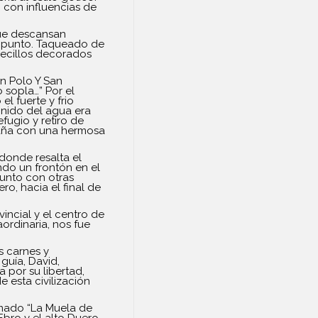
, con influencias de
 que descansan
o punto. Taqueado de
necillos decorados
an Polo Y San
 sopla…” Por el
l fuerte y frio
onido del agua era
fugio y retiro de
taña con una hermosa
donde resalta el
ndo un frontón en el
junto con otras
ro, hacia el final de
incial y el centro de
ordinaria, nos fue
s carnes y
guía, David,
 por su libertad,
esta civilización
amado “La Muela de
bro y el alto Duero.