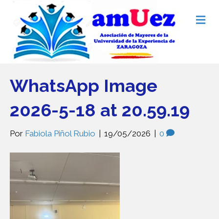
M
e
n
ú
WhatsApp Image
2026-5-18 at 20.59.19
Por
Fabiola Piñol Rubio
|
19/05/2026
|
0