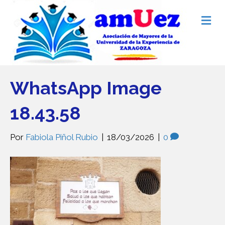
M
e
n
ú
WhatsApp Image
18.43.58
Por
Fabiola Piñol Rubio
|
18/03/2026
|
0