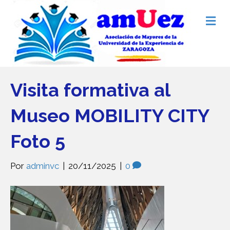
M
e
n
ú
Visita formativa al
Museo MOBILITY CITY
Foto 5
Por
adminvc
|
20/11/2025
|
0