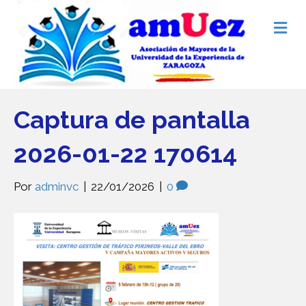
M
e
n
ú
Captura de pantalla
2026-01-22 170614
Por
adminvc
|
22/01/2026
|
0