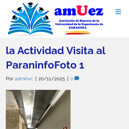
M
e
n
ú
la Actividad Visita al
ParaninfoFoto 1
Por
adminvc
|
20/11/2025
|
0