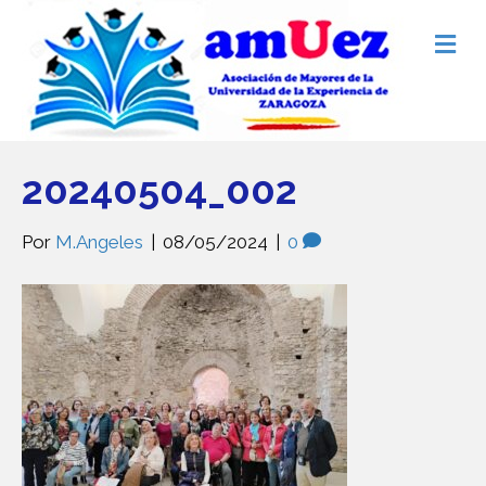
M
e
n
ú
20240504_002
Por
M.Angeles
|
08/05/2024
|
0