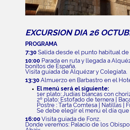
EXCURSION DIA 26 OCTUBR
PROGRAMA
7:30
Salida desde el punto habitual de 
10:00
Parada en ruta y llegada a Alqu
bonitos de España.
Visita guiada de Alquézar y Colegiata.
13:30
Almuerzo en Barbastro en el Hot
El menú será el siguiente:
1er plato:
Judías blancas con chori
2º plato: Estofado de ternera | Bac
Postre : Tarta Comtesa | Natillas | F
Se debe elegir el menú el día que 
16:00
Visita guiada de Fonz.
Donde veremos: Palacio de los Obispos
Abaix