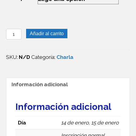
Charlas
Añadir al carrito
explicativas
prácticas
para
SKU:
N/D
Categoría:
Charla
las
inscripciones
online
Información adicional
en
nuestras
Información adicional
actividades
cantidad
Día
14 de enero, 15 de enero
Inscripción normal,