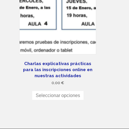
Charlas explicativas prácticas
para las inscripciones online en
nuestras actividades
0,00
€
Este
producto
Seleccionar opciones
tiene
múltiples
variantes.
Las
opciones
se
pueden
elegir
en