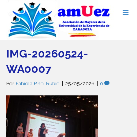
M
e
n
ú
IMG-20260524-
WA0007
Por
Fabiola Piñol Rubio
|
25/05/2026
|
0