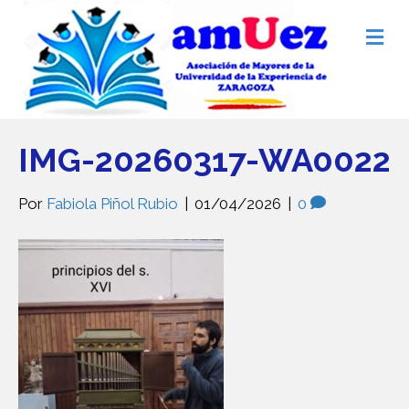
M
e
n
ú
IMG-20260317-WA0022
Por
Fabiola Piñol Rubio
|
01/04/2026
|
0