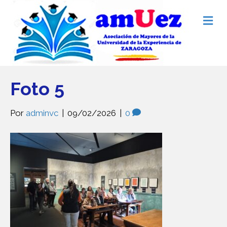
M
e
n
ú
Foto 5
Por
adminvc
|
09/02/2026
|
0