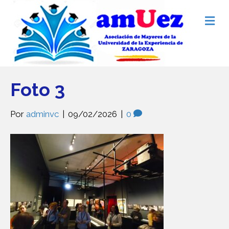
M
e
n
ú
Foto 3
Por
adminvc
|
09/02/2026
|
0