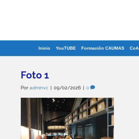
Inicio
YouTUBE
Formación CAUMAS
CoA
Foto 1
Por
adminvc
|
09/02/2026
|
0