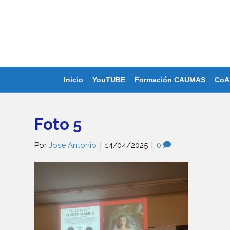
Inicio
YouTUBE
Formación CAUMAS
CoA
Foto 5
Por
Jose Antonio
|
14/04/2025
|
0