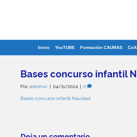
Inicio
YouTUBE
Formación CAUMAS
CoA
Bases concurso infantil 
Por
adminvc
|
04/11/2024
|
0
Bases concurso infantil Navidad
Deja un comentario