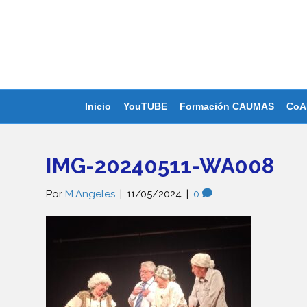
Inicio
YouTUBE
Formación CAUMAS
CoA
IMG-20240511-WA008
Por
M.Angeles
|
11/05/2024
|
0