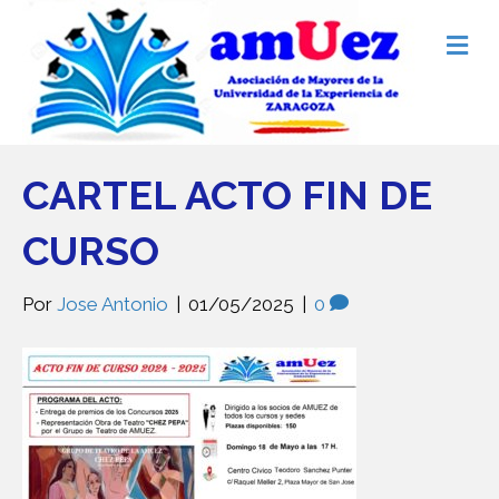
M
e
n
ú
CARTEL ACTO FIN DE
CURSO
Por
Jose Antonio
|
01/05/2025
|
0