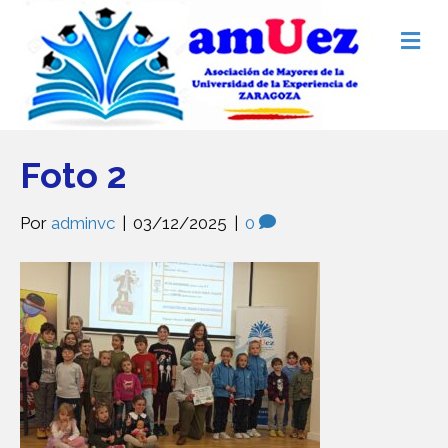
M
e
n
ú
Foto 2
Por
adminvc
|
03/12/2025
|
0