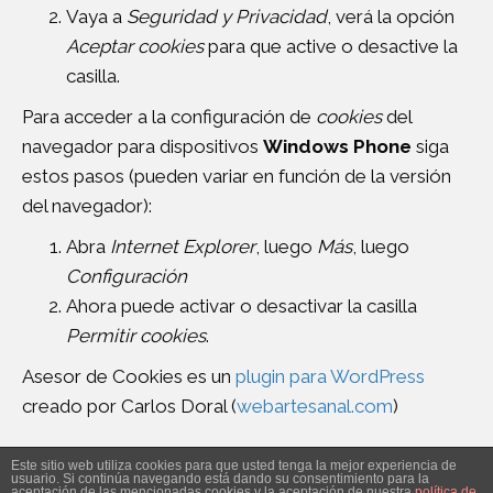
Vaya a
Seguridad y Privacidad
, verá la opción
Aceptar cookies
para que active o desactive la
casilla.
Para acceder a la configuración de
cookies
del
navegador para dispositivos
Windows Phone
siga
estos pasos (pueden variar en función de la versión
del navegador):
Abra
Internet Explorer
, luego
Más
, luego
Configuración
Ahora puede activar o desactivar la casilla
Permitir cookies
.
Asesor de Cookies es un
plugin para WordPress
creado por Carlos Doral (
webartesanal.com
)
Este sitio web utiliza cookies para que usted tenga la mejor experiencia de
usuario. Si continúa navegando está dando su consentimiento para la
© 2017 Amuez |
Aviso legal
|
Política de privacidad
| Desarrollado por
aceptación de las mencionadas cookies y la aceptación de nuestra
política de