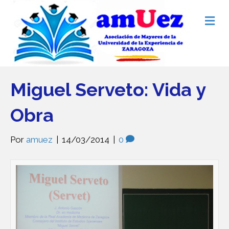
M
e
n
ú
Miguel Serveto: Vida y
Obra
Por
amuez
|
14/03/2014
|
0